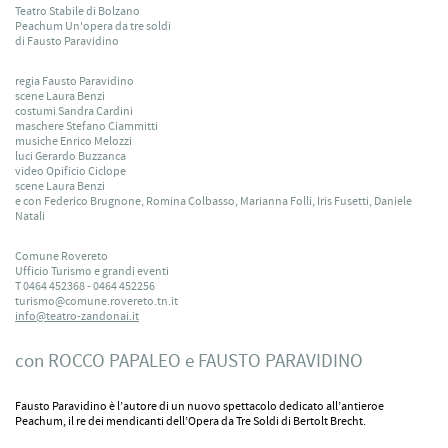
Teatro Stabile di Bolzano
Peachum Un'opera da tre soldi
di Fausto Paravidino
regia Fausto Paravidino
scene Laura Benzi
costumi Sandra Cardini
maschere Stefano Ciammitti
musiche Enrico Melozzi
luci Gerardo Buzzanca
video Opificio Ciclope
scene Laura Benzi
e con Federico Brugnone, Romina Colbasso, Marianna Folli, Iris Fusetti, Daniele
Natali
Comune Rovereto
Ufficio Turismo e grandi eventi
T 0464 452368 - 0464 452256
turismo@comune.rovereto.tn.it
info@teatro-zandonai.it
con ROCCO PAPALEO e FAUSTO PARAVIDINO
Fausto Paravidino è l’autore di un nuovo spettacolo dedicato all’antieroe
Peachum, il re dei mendicanti dell’Opera da Tre Soldi di Bertolt Brecht.