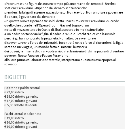
«Peachum è una figura del nostro tempo più ancora che del tempo di Brecht»
sostiene Paravidino. «Dipende dal denaro senza neanche
prendersi la briga di esserne appassionato. Non è avido. Non ambisce a governare
il denaro, è governato dal denaro.»
«In questa nuova Opera da tre soldi detta Peachum» scrive Paravidino «succede
quello che succede nell’Opera di John Gay nel Sogno di un
notte di mezza estate e in Otello di Shakespeare e in moltissime fiabe.
A un padre portano via la figlia. Il padre la rivuole. Brecht ci dice che la rivuole
perché gli hanno toccato la proprietà. Non altro. Le avventure e
disavventure che l’eroe dei miserabili incontrerà nello sforzo di riprendersi la figlia
saranno un viaggio, un mondo fatto di miserie: la miseria
dei poveri, la miseria di chi si vuole arricchire, la miseria di chi ha paura di diventare
povero». Rocco Papaleo e Fausto Paravidino,
allo loro prima collaborazione teatrale, interpretano questa nuova epopea al
rovescio.
BIGLIETTI
Poltrone e palchi centrali

€ 22,00 intero

€ 18,00 ridotto generico

€ 12,00 ridotto giovani 

€  5,00 ridotto studenti

Palchi laterali e balconata

€ 19,00 intero

€ 16,00 ridotto generico

€ 10,00 ridotto giovani
