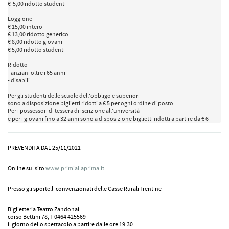
€  5,00 ridotto studenti

Loggione

€ 15,00 intero

€ 13,00 ridotto generico

€ 8,00 ridotto giovani

€ 5,00 ridotto studenti

Ridotto

- anziani oltre i 65 anni

- disabili

Per gli studenti delle scuole dell'obbligo e superiori 

sono a disposizione biglietti ridotti a € 5 per ogni ordine di posto

Per i possessori di tessera di iscrizione all'università 

e per i giovani fino a 32 anni sono a disposizione biglietti ridotti a partire da € 6
PREVENDITA DAL 25/11/2021
Online sul sito
www.primiallaprima.it
Presso gli sportelli convenzionati delle Casse Rurali Trentine
Biglietteria Teatro Zandonai
corso Bettini 78, T 0464 425569
il giorno dello spettacolo a partire dalle ore 19.30