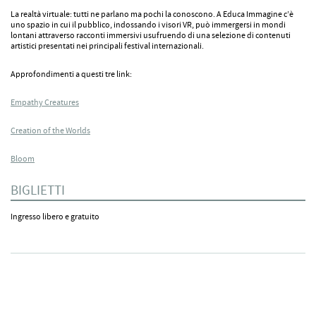
La realtà virtuale: tutti ne parlano ma pochi la conoscono. A Educa Immagine c’è
uno spazio in cui il pubblico, indossando i visori VR, può immergersi in mondi
lontani attraverso racconti immersivi usufruendo di una selezione di contenuti
artistici presentati nei principali festival internazionali.
Approfondimenti a questi tre link:
Empathy Creatures
Creation of the Worlds
Bloom
BIGLIETTI
Ingresso libero e gratuito